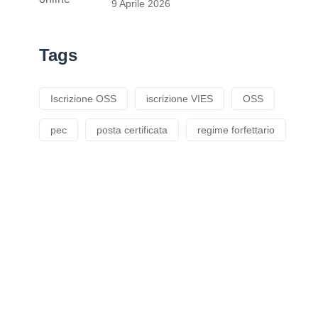
dopo passo
9 Aprile 2026
Tags
Iscrizione OSS
iscrizione VIES
OSS
pec
posta certificata
regime forfettario