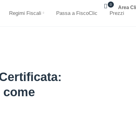
0
Area Cl
Regimi Fiscali
Passa a FiscoClic
Prezzi
ertificata:
e come