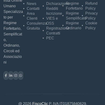
lista Online
Regime
Refund
News
Dichiarazione
Umano
Forfettario
Policy
Contatti
Redditi
Specializza
Regime
Privacy
Area
Iscrizione
to per
Semplificato
Policy
Clienti
VIES e
Regime
Regime
Cookie
Consulenza
OSS
Ordinario
Policy
Gratuita
Registrazione
Forfettario,
Contratti
Semplificat
PEC
o,
Ordinario,
Circoli ed
Associazio
ni
@ 2026
FiscoClic
P. IVA IT01875840629.