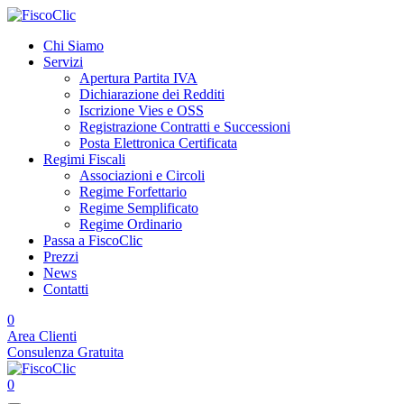
Chi Siamo
Servizi
Apertura Partita IVA
Dichiarazione dei Redditi
Iscrizione Vies e OSS
Registrazione Contratti e Successioni
Posta Elettronica Certificata
Regimi Fiscali
Associazioni e Circoli
Regime Forfettario
Regime Semplificato
Regime Ordinario
Passa a FiscoClic
Prezzi
News
Contatti
0
Area Clienti
Consulenza Gratuita
0