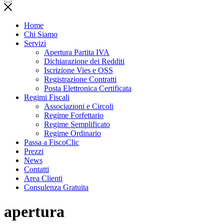
Home
Chi Siamo
Servizi
Apertura Partita IVA
Dichiarazione dei Redditi
Iscrizione Vies e OSS
Registrazione Contratti
Posta Elettronica Certificata
Regimi Fiscali
Associazioni e Circoli
Regime Forfettario
Regime Semplificato
Regime Ordinario
Passa a FiscoClic
Prezzi
News
Contatti
Area Clienti
Consulenza Gratuita
apertura